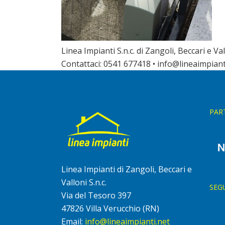
Linea Impianti S.n.c. di Zangoli, Beccari e Vall
Contattaci: 0541 677418 • info@lineaimpiant
PAR
Linea Impianti di Zangoli, Beccari e
Valloni S.n.c.
SEG
Via del Tesoro 397
47826 Villa Verucchio (RN)
Email:
info@lineaimpianti.net