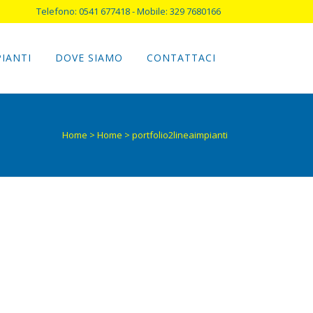
Telefono: 0541 677418 - Mobile: 329 7680166
PIANTI
DOVE SIAMO
CONTATTACI
Home
>
Home
>
portfolio2lineaimpianti