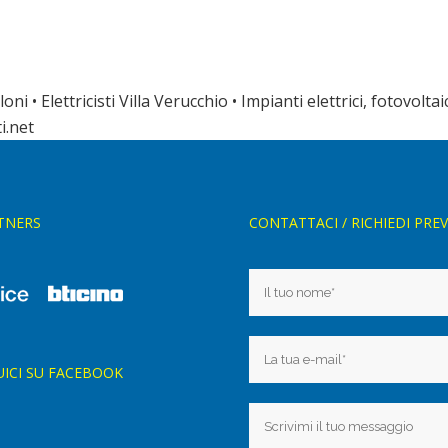
oni • Elettricisti Villa Verucchio • Impianti elettrici, fotovolta
i.net
TNERS
CONTATTACI / RICHIEDI PRE
UICI SU FACEBOOK