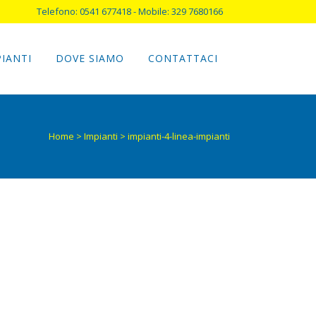
Telefono: 0541 677418 - Mobile: 329 7680166
PIANTI
DOVE SIAMO
CONTATTACI
Home
>
Impianti
>
impianti-4-linea-impianti