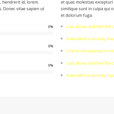
 hendrerit id, lorem.
et quas molestias excepturi 
. Donec vitae sapien ut
similique sunt in culpa qui o
et dolorum fuga.
Last alone, and feel the 
0
%
A wonderful serenity ha
0
%
Charm of existence in th
Last alone, and feel the 
0
%
A wonderful serenity ha