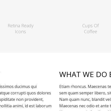
Retina Ready
Cups Of
Icons
Coffee
Y
WHAT WE DO 
nissimos ducimus qui
Etiam rhoncus. Maecenas t
 atque corrupti quos dolores
sem quam semper libero, si
upiditate non provident,
Nam quam nunc, blandit vel, 
mollitia animi, id est laborum
Maecenas nec odio et ante t