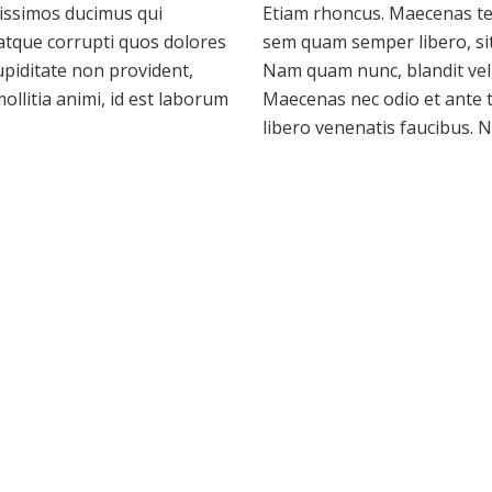
nissimos ducimus qui
Etiam rhoncus. Maecenas t
 atque corrupti quos dolores
sem quam semper libero, si
upiditate non provident,
Nam quam nunc, blandit vel, 
mollitia animi, id est laborum
Maecenas nec odio et ante t
libero venenatis faucibus. N