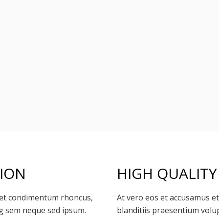
TION
HIGH QUALITY
get condimentum rhoncus,
At vero eos et accusamus et
ng sem neque sed ipsum.
blanditiis praesentium volu