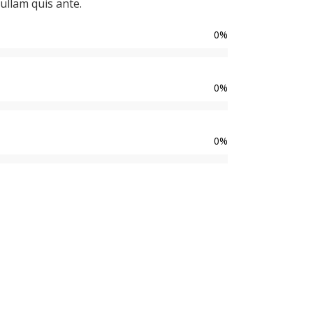
ullam quis ante.
0
%
0
%
0
%