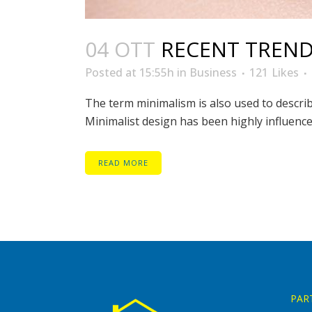
04 OTT
RECENT TREND
Posted at 15:55h
in
Business
121
Likes
The term minimalism is also used to describ
Minimalist design has been highly influenced 
READ MORE
PAR