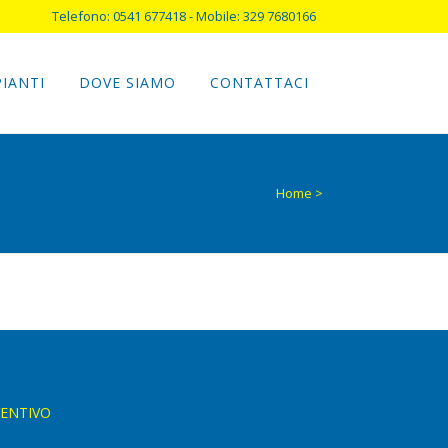
Telefono: 0541 677418 - Mobile: 329 7680166
PIANTI
DOVE SIAMO
CONTATTACI
Home
>
VENTIVO