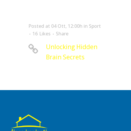
Posted at 04 Ott, 12:00h
in
Sport
16
Likes
Share
Unlocking Hidden
Brain Secrets