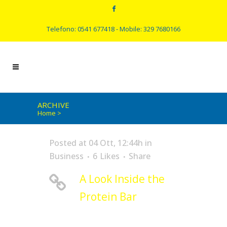
Telefono: 0541 677418 - Mobile: 329 7680166
ARCHIVE
Home
>
Posted at 04 Ott, 12:44h
in
Business
6
Likes
Share
A Look Inside the
Protein Bar